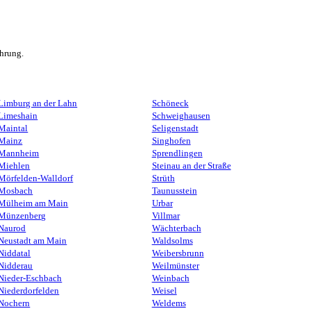
ahrung.
Limburg an der Lahn
Schöneck
Limeshain
Schweighausen
Maintal
Seligenstadt
Mainz
Singhofen
Mannheim
Sprendlingen
Miehlen
Steinau an der Straße
Mörfelden-Walldorf
Strüth
Mosbach
Taunusstein
Mülheim am Main
Urbar
Münzenberg
Villmar
Naurod
Wächterbach
Neustadt am Main
Waldsolms
Niddatal
Weibersbrunn
Nidderau
Weilmünster
Nieder-Eschbach
Weinbach
Niederdorfelden
Weisel
Nochern
Weldems