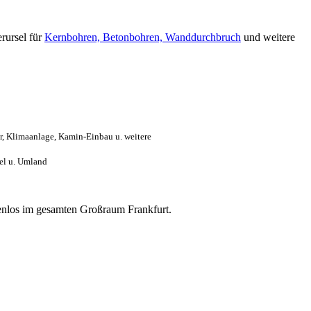
erursel für
Kernbohren, Betonbohren, Wanddurchbruch
und weitere
r, Klimaanlage, Kamin-Einbau u. weitere
el u. Umland
stenlos im gesamten Großraum Frankfurt.