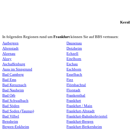
Kernb
In folgenden Regionen rund um
Frankfurt
können Sie auf BBS vertrauen:
Aarbergen
Dausenau
Altenstadt
Dotzheim
Alzenau
Echzell
Alzey
Eitelborn
Aschaffenburg
Eschau
Aura im Sinngrund
Eschborn
Bad Camberg
Esselbach
Bad Ems
Fiez
Bad Kreuznach
Flörsbachtal
Bad Nauheim
Florstadt
Bad Orb
Frankenthal
Bad Schwalbach
Frankfurt
Bad Söden
Frankfurt / Main
Bad Soden (Taunus)
Frankfurt-Altstadt
Bad Vilbel
Frankfurt-Bahnhofsviertel
Bensheim
Frankfurt-Bergen
Bergen-Enkheim
Frankfurt-Berkersheim