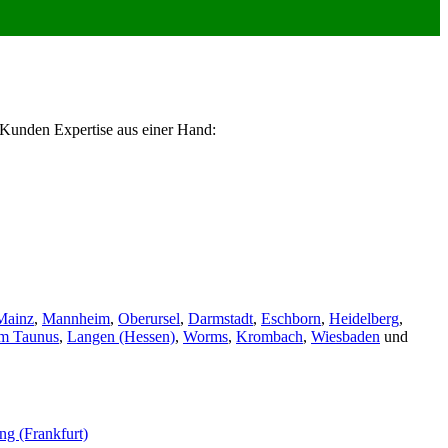
 Kunden Expertise aus einer Hand:
Mainz
,
Mannheim
,
Oberursel
,
Darmstadt
,
Eschborn
,
Heidelberg
,
im Taunus
,
Langen (Hessen)
,
Worms
,
Krombach
,
Wiesbaden
und