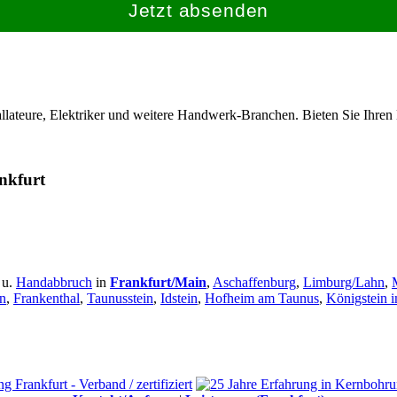
Jetzt absenden
allateure, Elektriker und weitere Handwerk-Branchen. Bieten Sie Ihren
nkfurt
u.
Handabbruch
in
Frankfurt/Main
,
Aschaffenburg
,
Limburg/Lahn
,
n
,
Frankenthal
,
Taunusstein
,
Idstein
,
Hofheim am Taunus
,
Königstein 