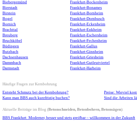
Biebergemünd
Frankfurt-Bockenheim
Bierstadt
Frankfurt-Bonames
Birstein
Frankfurt-Bornheim
Bogel
Frankfurt-Dornbusch
Bornich
Frankfurt-Eckenheim
Brachttal
Frankfurt-Enkheim
Breuberg
Frankfurt-Eschersheim
Bruchköbel
Frankfurt-Fechenheim
Büdingen
Frankfurt-Gallus
Butzbach
Frankfurt-Ginnheim
Dachsenhausen
Frankfurt-Griesheim
Dammbach
Frankfurt-Gutleutviertel
Darmstadt
Frankfurt-Harheim
Häufige Fragen zur Kernbohrung
Entsteht Schmutz bei der Kernbohrung?
Preise: Wieviel kos
Kann man BBS auch kurzfristig buchen?
Sind die Arbeiten l
Aktuelle Beiträge im Blog
(
Betonschneiden, Betonbohren, Betonsägen
):
BBS Frankfurt: Moderner, besser und stets greifbar – willkommen in der Zukunft