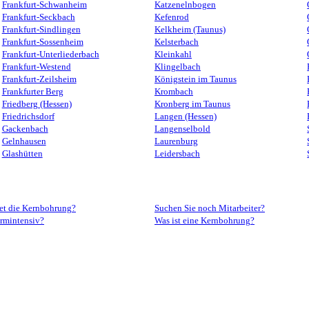
Frankfurt-Schwanheim
Katzenelnbogen
Frankfurt-Seckbach
Kefenrod
Frankfurt-Sindlingen
Kelkheim (Taunus)
Frankfurt-Sossenheim
Kelsterbach
Frankfurt-Unterliederbach
Kleinkahl
Frankfurt-Westend
Klingelbach
Frankfurt-Zeilsheim
Königstein im Taunus
Frankfurter Berg
Krombach
Friedberg (Hessen)
Kronberg im Taunus
Friedrichsdorf
Langen (Hessen)
Gackenbach
Langenselbold
Gelnhausen
Laurenburg
Glashütten
Leidersbach
tet die Kernbohrung?
Suchen Sie noch Mitarbeiter?
ärmintensiv?
Was ist eine Kernbohrung?