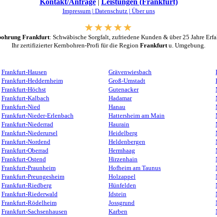
Kontakt/Anfrage
|
Leistungen (Frankfurt)
Impressum |
Datenschutz |
Über uns
ohrung Frankfurt
: Schwäbische Sorgfalt, zufriedene Kunden & über 25 Jahre Erf
Ihr zertifizierter Kernbohren-Profi für die Region
Frankfurt
u. Umgebung.
Frankfurt-Hausen
Grävenwiesbach
Frankfurt-Heddernheim
Groß-Umstadt
Frankfurt-Höchst
Gutenacker
Frankfurt-Kalbach
Hadamar
Frankfurt-Nied
Hanau
Frankfurt-Nieder-Erlenbach
Hattersheim am Main
Frankfurt-Niederrad
Haurain
Frankfurt-Niederursel
Heidelberg
Frankfurt-Nordend
Heldenbergen
Frankfurt-Oberrad
Hermhaag
Frankfurt-Ostend
Hirzenhain
Frankfurt-Praunheim
Hofheim am Taunus
Frankfurt-Preungesheim
Holzappel
Frankfurt-Riedberg
Hünfelden
Frankfurt-Riederwald
Idstein
Frankfurt-Rödelheim
Jossgrund
Frankfurt-Sachsenhausen
Karben