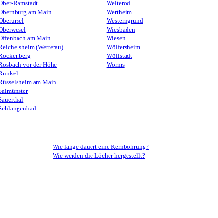
Ober-Ramstadt
Welterod
Obernburg am Main
Wertheim
Oberursel
Westerngrund
Oberwesel
Wiesbaden
Offenbach am Main
Wiesen
Reichelsheim (Wetterau)
Wölfersheim
Rockenberg
Wöllstadt
Rosbach vor der Höhe
Worms
Runkel
Rüsselsheim am Main
Salmünster
Sauerthal
Schlangenbad
Wie lange dauert eine Kernbohrung?
Wie werden die Löcher hergestellt?