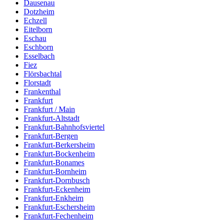
Dausenau
Dotzheim
Echzell
Eitelborn
Eschau
Eschborn
Esselbach
Fiez
Flörsbachtal
Florstadt
Frankenthal
Frankfurt
Frankfurt / Main
Frankfurt-Altstadt
Frankfurt-Bahnhofsviertel
Frankfurt-Bergen
Frankfurt-Berkersheim
Frankfurt-Bockenheim
Frankfurt-Bonames
Frankfurt-Bornheim
Frankfurt-Dornbusch
Frankfurt-Eckenheim
Frankfurt-Enkheim
Frankfurt-Eschersheim
Frankfurt-Fechenheim