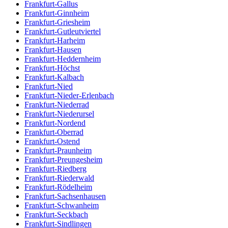
Frankfurt-Gallus
Frankfurt-Ginnheim
Frankfurt-Griesheim
Frankfurt-Gutleutviertel
Frankfurt-Harheim
Frankfurt-Hausen
Frankfurt-Heddernheim
Frankfurt-Höchst
Frankfurt-Kalbach
Frankfurt-Nied
Frankfurt-Nieder-Erlenbach
Frankfurt-Niederrad
Frankfurt-Niederursel
Frankfurt-Nordend
Frankfurt-Oberrad
Frankfurt-Ostend
Frankfurt-Praunheim
Frankfurt-Preungesheim
Frankfurt-Riedberg
Frankfurt-Riederwald
Frankfurt-Rödelheim
Frankfurt-Sachsenhausen
Frankfurt-Schwanheim
Frankfurt-Seckbach
Frankfurt-Sindlingen