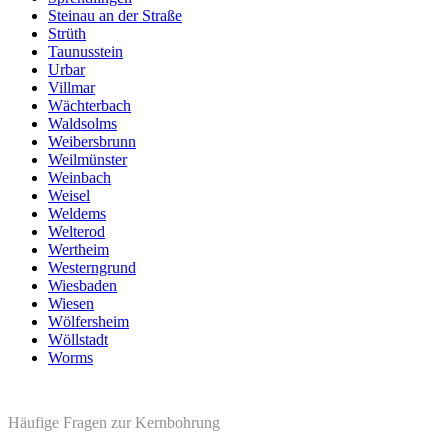
Steinau an der Straße
Strüth
Taunusstein
Urbar
Villmar
Wächterbach
Waldsolms
Weibersbrunn
Weilmünster
Weinbach
Weisel
Weldems
Welterod
Wertheim
Westerngrund
Wiesbaden
Wiesen
Wölfersheim
Wöllstadt
Worms
Häufige Fragen zur Kernbohrung