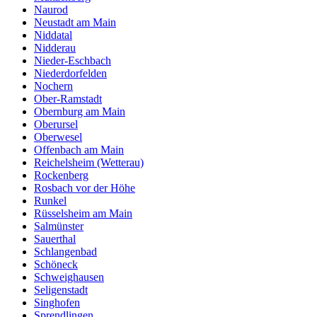
Naurod
Neustadt am Main
Niddatal
Nidderau
Nieder-Eschbach
Niederdorfelden
Nochern
Ober-Ramstadt
Obernburg am Main
Oberursel
Oberwesel
Offenbach am Main
Reichelsheim (Wetterau)
Rockenberg
Rosbach vor der Höhe
Runkel
Rüsselsheim am Main
Salmünster
Sauerthal
Schlangenbad
Schöneck
Schweighausen
Seligenstadt
Singhofen
Sprendlingen