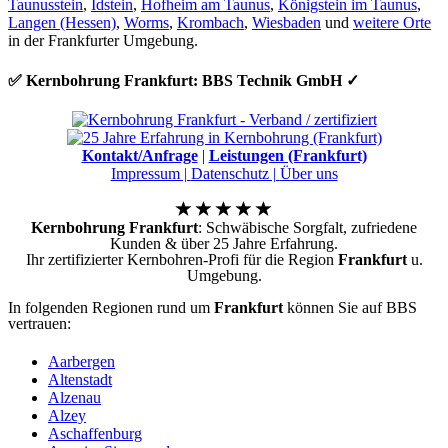
Taunusstein
,
Idstein
,
Hofheim am Taunus
,
Königstein im Taunus
,
Langen (Hessen)
,
Worms
,
Krombach
,
Wiesbaden
und
weitere Orte
in der Frankfurter Umgebung.
✅ Kernbohrung Frankfurt: BBS Technik GmbH ✓
Kontakt/Anfrage
|
Leistungen (Frankfurt)
Impressum |
Datenschutz |
Über uns
Kernbohrung Frankfurt
: Schwäbische Sorgfalt, zufriedene
Kunden & über 25 Jahre Erfahrung.
Ihr zertifizierter Kernbohren-Profi für die Region
Frankfurt
u.
Umgebung.
In folgenden Regionen rund um
Frankfurt
können Sie auf BBS
vertrauen:
Aarbergen
Altenstadt
Alzenau
Alzey
Aschaffenburg