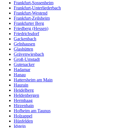
Frankfurt-Sossenheim
Frankfurt-Unterliederbach
Frankfurt-Westend
Frankfurt-Zeilsheim
Frankfurter Berg
Friedberg (Hessen)
Friedrichsdorf
Gackenbach
Gelnhausen
Glashütten
Grävenwiesbach
Groß-Umstadt
Gutenacker
Hadamar
Hanau
Hattersheim am Main
Haurain
Heidelberg
Heldenbergen
Hermhaag
Hirzenhain
Hofheim am Taunus
Holzappel
Hünfelden
Idstein