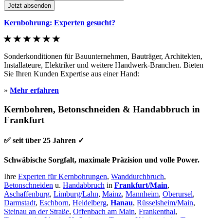
Jetzt absenden
Kernbohrung: Experten gesucht?
Sonderkonditionen für Bauunternehmen, Bauträger, Architekten,
Installateure, Elektriker und weitere Handwerk-Branchen. Bieten
Sie Ihren Kunden Expertise aus einer Hand:
»
Mehr erfahren
Kernbohren, Betonschneiden & Handabbruch in
Frankfurt
✅ seit über 25 Jahren ✓
Schwäbische Sorgfalt, maximale Präzision und volle Power.
Ihre
Experten für Kernbohrungen
,
Wanddurchbruch
,
Betonschneiden
u.
Handabbruch
in
Frankfurt/Main
,
Aschaffenburg
,
Limburg/Lahn
,
Mainz
,
Mannheim
,
Oberursel
,
Darmstadt
,
Eschborn
,
Heidelberg
,
Hanau
,
Rüsselsheim/Main
,
Steinau an der Straße
,
Offenbach am Main
,
Frankenthal
,