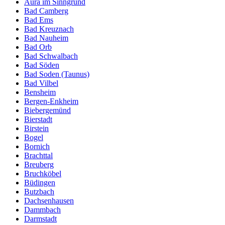
Aura im Sinngrund
Bad Camberg
Bad Ems
Bad Kreuznach
Bad Nauheim
Bad Orb
Bad Schwalbach
Bad Söden
Bad Soden (Taunus)
Bad Vilbel
Bensheim
Bergen-Enkheim
Biebergemünd
Bierstadt
Birstein
Bogel
Bornich
Brachttal
Breuberg
Bruchköbel
Büdingen
Butzbach
Dachsenhausen
Dammbach
Darmstadt