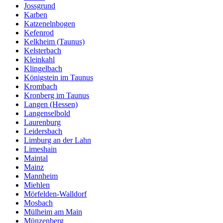
Jossgrund
Karben
Katzenelnbogen
Kefenrod
Kelkheim (Taunus)
Kelsterbach
Kleinkahl
Klingelbach
Königstein im Taunus
Krombach
Kronberg im Taunus
Langen (Hessen)
Langenselbold
Laurenburg
Leidersbach
Limburg an der Lahn
Limeshain
Maintal
Mainz
Mannheim
Miehlen
Mörfelden-Walldorf
Mosbach
Mülheim am Main
Münzenberg